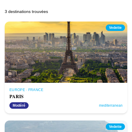
3
destination
s
trouvée
s
Vedette
EUROPE
·
FRANCE
PARIS
Modéré
mediterranean
Vedette