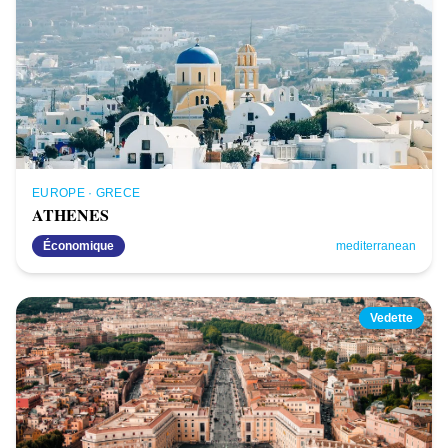
EUROPE
·
GRECE
ATHENES
Économique
mediterranean
Vedette